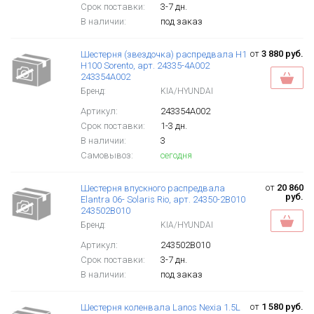
Срок поставки:
3-7 дн.
В наличии:
под заказ
от
3 880 руб.
Шестерня (звездочка) распредвала H1
H100 Sorento, арт. 24335-4A002
243354A002
Бренд:
KIA/HYUNDAI
Артикул:
243354A002
Срок поставки:
1-3 дн.
В наличии:
3
Самовывоз:
сегодня
от
20 860
Шестерня впускного распредвала
руб.
Elantra 06- Solaris Rio, арт. 24350-2B010
243502B010
Бренд:
KIA/HYUNDAI
Артикул:
243502B010
Срок поставки:
3-7 дн.
В наличии:
под заказ
от
1 580 руб.
Шестерня коленвала Lanos Nexia 1.5L