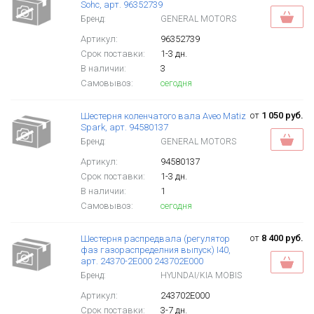
Sohc, арт. 96352739
Бренд:
GENERAL MOTORS
Артикул:
96352739
Срок поставки:
1-3 дн.
В наличии:
3
Самовывоз:
сегодня
от
1 050 руб.
Шестерня коленчатого вала Aveo Matiz
Spark, арт. 94580137
Бренд:
GENERAL MOTORS
Артикул:
94580137
Срок поставки:
1-3 дн.
В наличии:
1
Самовывоз:
сегодня
от
8 400 руб.
Шестерня распредвала (регулятор
фаз газораспределния выпуск) I40,
арт. 24370-2E000 243702E000
Бренд:
HYUNDAI/KIA MOBIS
Артикул:
243702E000
Срок поставки:
3-7 дн.