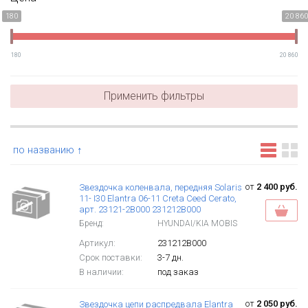
180
20 860
180
20 860
Применить фильтры
по названию ↑
от
2 400 руб.
Звездочка коленвала, передняя Solaris
11- I30 Elantra 06-11 Creta Ceed Cerato,
арт. 23121-2B000 231212B000
Бренд:
HYUNDAI/KIA MOBIS
Артикул:
231212B000
Срок поставки:
3-7 дн.
В наличии:
под заказ
от
2 050 руб.
Звездочка цепи распредвала Elantra