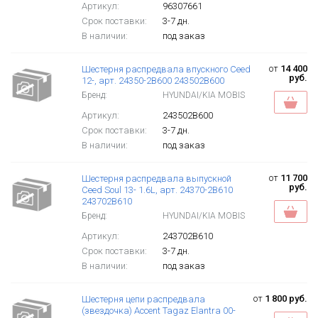
Артикул:
96307661
Срок поставки:
3-7 дн.
В наличии:
под заказ
от
14 400
Шестерня распредвала впускного Ceed
руб.
12-, арт. 24350-2B600 243502B600
Бренд:
HYUNDAI/KIA MOBIS
Артикул:
243502B600
Срок поставки:
3-7 дн.
В наличии:
под заказ
от
11 700
Шестерня распредвала выпускной
руб.
Ceed Soul 13- 1.6L, арт. 24370-2B610
243702B610
Бренд:
HYUNDAI/KIA MOBIS
Артикул:
243702B610
Срок поставки:
3-7 дн.
В наличии:
под заказ
от
1 800 руб.
Шестерня цепи распредвала
(звездочка) Accent Tagaz Elantra 00-