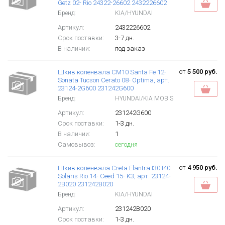
Getz 02- Rio 24322-26602 2432226602
Бренд:
KIA/HYUNDAI
Артикул:
2432226602
Срок поставки:
3-7 дн.
В наличии:
под заказ
от
5 500 руб.
Шкив коленвала CM10 Santa Fe 12-
Sonata Tucson Cerato 08- Optima, арт.
23124-2G600 231242G600
Бренд:
HYUNDAI/KIA MOBIS
Артикул:
231242G600
Срок поставки:
1-3 дн.
В наличии:
1
Самовывоз:
сегодня
от
4 950 руб.
Шкив коленвала Creta Elantra I30 I40
Solaris Rio 14- Ceed 15- K3, арт. 23124-
2B020 231242B020
Бренд:
KIA/HYUNDAI
Артикул:
231242B020
Срок поставки:
1-3 дн.