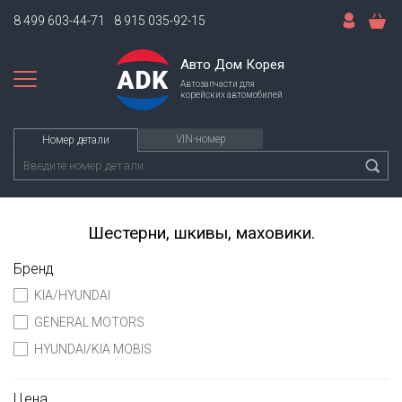
8 499 603-44-71
8 915 035-92-15
Авто Дом Корея
Автозапчасти для
корейских автомобилей
VIN-номер
Номер детали
Шестерни, шкивы, маховики.
Бренд
KIA/HYUNDAI
GENERAL MOTORS
HYUNDAI/KIA MOBIS
Цена