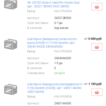
06- I20 I30 Solaris Ceed Rio Cerato Soul,
арт. 24221-2B000 242212B000
Бренд:
KIA/HYUNDAI
Артикул:
242212B000
Срок поставки:
3-7 дн.
В наличии:
под заказ
от
5 000 руб.
Шестерня (звездочка) коленчатого
вала (D4CB) H1 H100 Sorento, арт.
24340-4A000 243404A000
Бренд:
KIA/HYUNDAI
Артикул:
243404A000
Срок поставки:
1-3 дн.
В наличии:
3
Самовывоз:
сегодня
от
1 130 руб.
Шестерня (звездочка) распредвала H1
H100 Sorento (D4CB), арт. 24331-4A000
243314A000
Бренд:
KIA/HYUNDAI
Артикул:
243314A000