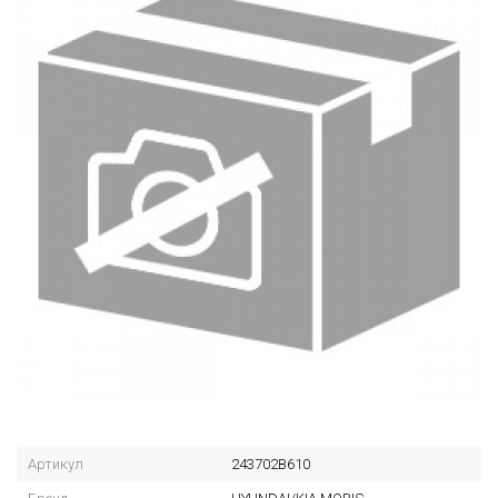
Артикул
243702B610