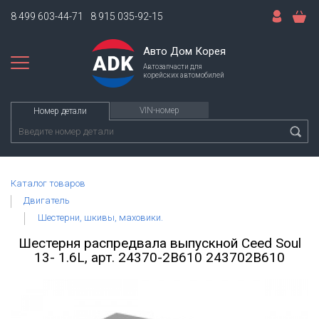
8 499 603-44-71
8 915 035-92-15
Авто Дом Корея
Автозапчасти для
корейских автомобилей
VIN-номер
Номер детали
Каталог товаров
Двигатель
Шестерни, шкивы, маховики.
Шестерня распредвала выпускной Ceed Soul
13- 1.6L, арт. 24370-2B610 243702B610