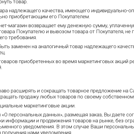
рнуть товар.
товара надлежащего качества, имеющего индивидуально-о
ьно приобретающим его Покупателем.
ернет-магазин возвращает ему денежную сумму, уплаченну
товара Покупателю и вывозом товара от Покупателя, не п
го требования.
быть заменен на аналогичный товар надлежащего качест
ец.
 товаров приобретенных во время маркетинговых акций 
.
право расширять и сокращать товарное предложение на Са
екращать продажу любых товаров по своему собственном
ециальные маркетинговые акции.
 «О персональных данных», размещая заказ, Вы даете со
ки информации и продвижения товаров на рынке, без огр
ьменного уведомления. В этом случае Ваши персональны
ы получения нами уведомления.