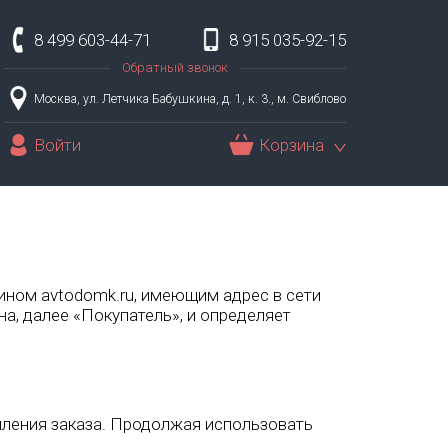
8 499 603-44-71
8 915 035-92-15
Обратный звонок
Москва, ул. Летчика Бабушкина, д. 1, к. 3., м. Свиблово
Войти
Корзина
ином avtodomk.ru, имеющим адрес в сети
на, далее «Покупатель», и определяет
ления заказа. Продолжая использовать