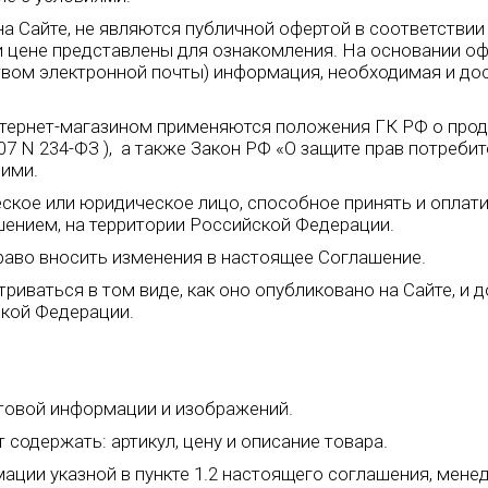
а Сайте, не являются публичной офертой в соответствии с
и и цене представлены для ознакомления. На основании 
твом электронной почты) информация, необходимая и дос
нтернет-магазином применяются положения ГК РФ о пр
07 N 234-ФЗ ), а также Закон РФ «О защите прав потребит
ними.
кое или юридическое лицо, способное принять и оплатит
ением, на территории Российской Федерации.
право вносить изменения в настоящее Соглашение.
иваться в том виде, как оно опубликовано на Сайте, и 
ской Федерации.
кстовой информации и изображений.
 содержать: артикул, цену и описание товара.
мации указной в пункте 1.2 настоящего соглашения, мен