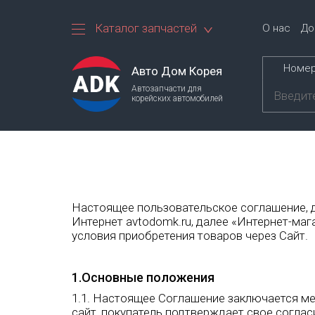
Каталог запчастей
О нас
До
Номер
Авто Дом Корея
Автозапчасти для
корейских автомобилей
Настоящее пользовательское соглашение, д
Интернет avtodomk.ru, далее «Интернет-мага
условия приобретения товаров через Сайт.
1.Основные положения
1.1. Настоящее Соглашение заключается м
сайт, покупатель подтверждает свое соглас