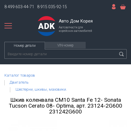
8 499 603-44-71
8 915 035-92-15
Авто Дом Корея
Автозапчасти для
корейских автомобилей
VIN-номер
Номер детали
Каталог товаров
Двигатель
Шестерни, шкивы, маховики.
Шкив коленвала CM10 Santa Fe 12- Sonata
Tucson Cerato 08- Optima, арт. 23124-2G600
231242G600