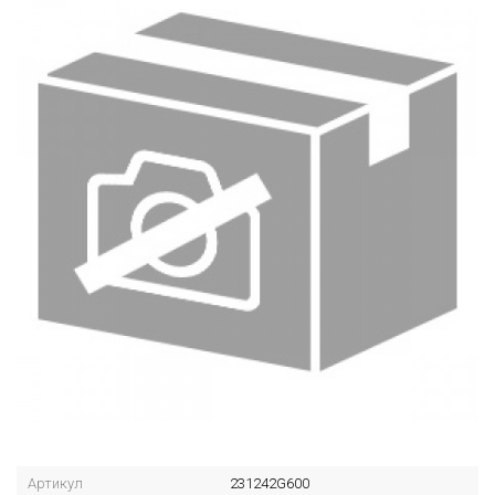
Артикул
231242G600