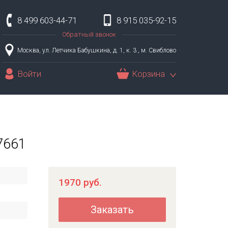
8 499 603-44-71
8 915 035-92-15
Обратный звонок
Москва, ул. Летчика Бабушкина, д. 1, к. 3., м. Свиблово
Войти
Корзина
7661
1970
руб.
Заказать