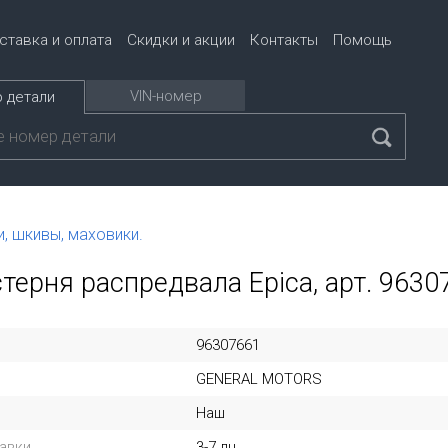
ставка и оплата
Скидки и акции
Контакты
Помощь
VIN-номер
 детали
, шкивы, маховики.
терня распредвала Epica, арт. 9630
96307661
GENERAL MOTORS
Наш
авки
3-7 дн.