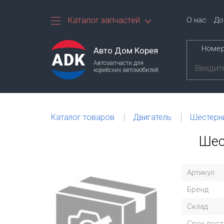
Каталог запчастей
О нас
До
Номер
Авто Дом Корея
Автозапчасти для
корейских автомобилей
Каталог товаров
Двигатель
Шестерни
Шес
Артикул
Бренд
Склад
Срок пост