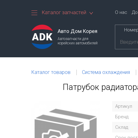
Каталог запчастей
О нас
До
Номер
Авто Дом Корея
Автозапчасти для
корейских автомобилей
Каталог товаров
Система охлаждения
Патрубок радиатора
Артикул
Бренд
Склад
Срок пост