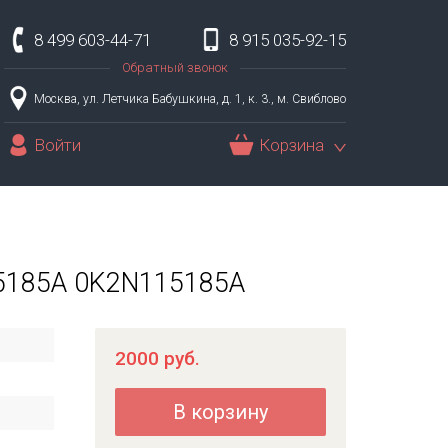
8 499 603-44-71
8 915 035-92-15
Обратный звонок
Москва, ул. Летчика Бабушкина, д. 1, к. 3., м. Свиблово
Войти
Корзина
-15185A 0K2N115185A
2000
руб.
В корзину