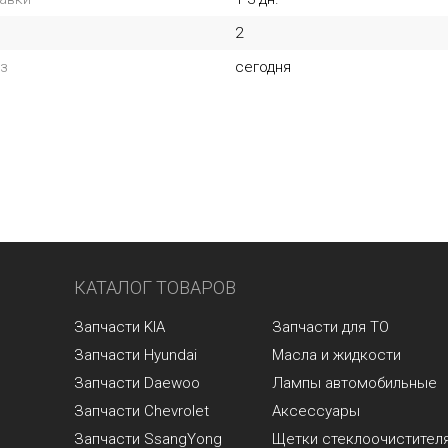
2
з
сегодня
КАТАЛОГ ТОВАРОВ
Запчасти KIA
Запчасти для ТО
Запчасти Hyundai
Масла и жидкости
Запчасти Daewoo
Лампы автомобильные
Запчасти Chevrolet
Аксессуары
Запчасти SsangYong
Щетки стеклоочистител