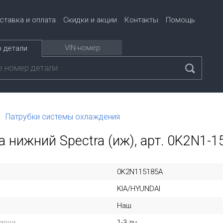
ставка и оплата
Скидки и акции
Контакты
Помощь
VIN-номер
 детали
Патрубки системы охлаждения
 нижний Spectra (иж), арт. 0K2N1
0K2N115185A
KIA/HYUNDAI
Наш
авки
1-3 дн.