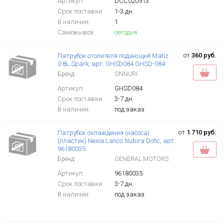
Артикул:
DCC020913
Срок поставки:
1-3 дн.
В наличии:
1
Самовывоз:
сегодня
от
360 руб.
Патрубок отопителя подающий Matiz
0.8L Spark, арт. GHSD084 GHSD-084
Бренд:
ONNURI
Артикул:
GHSD084
Срок поставки:
3-7 дн.
В наличии:
под заказ
от
1 710 руб.
Патрубок охлаждения (насоса)
(пластик) Nexia Lanos Nubira Dohc, арт.
96180035
Бренд:
GENERAL MOTORS
Артикул:
96180035
Срок поставки:
3-7 дн.
В наличии:
под заказ