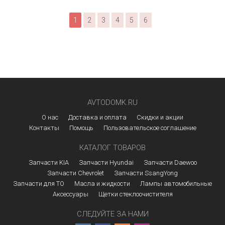
1
2
3
4
5
6
AVTODOMK.RU
О нас
Доставка и оплата
Скидки и акции
Контакты
Помощь
Пользовательское соглашение
КАТАЛОГ ТОВАРОВ
Запчасти KIA
Запчасти Hyundai
Запчасти Daewoo
Запчасти Chevrolet
Запчасти SsangYong
Запчасти для ТО
Масла и жидкости
Лампы автомобильные
Аксессуары
Щетки стеклоочистителя
СЛЕДУЙТЕ ЗА НАМИ