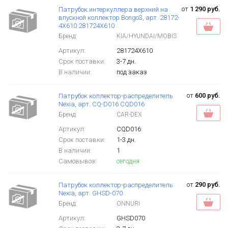
от
1 290 руб.
Патрубок интеркуллера верхний на
впускной коллектор Bongo3, арт. 28172-
4X610 281724X610
Бренд:
KIA/HYUNDAI/MOBIS
Артикул:
281724X610
Срок поставки:
3-7 дн.
В наличии:
под заказ
от
600 руб.
Патрубок коллектор-распределитель
Nexia, арт. CQ-D016 CQD016
Бренд:
CAR-DEX
Артикул:
CQD016
Срок поставки:
1-3 дн.
В наличии:
1
Самовывоз:
сегодня
от
290 руб.
Патрубок коллектор-распределитель
Nexia, арт. GHSD-070
Бренд:
ONNURI
Артикул:
GHSD070