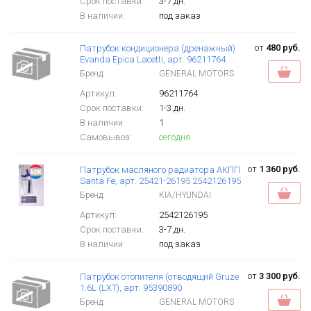
Срок поставки:
3-7 дн.
В наличии:
под заказ
от
480 руб.
Патрубок кондиционера (дренажный)
Evanda Epica Lacetti, арт. 96211764
Бренд:
GENERAL MOTORS
Артикул:
96211764
Срок поставки:
1-3 дн.
В наличии:
1
Самовывоз:
сегодня
от
1 360 руб.
Патрубок масляного радиатора АКПП
Santa Fe, арт. 25421-26195 2542126195
Бренд:
KIA/HYUNDAI
Артикул:
2542126195
Срок поставки:
3-7 дн.
В наличии:
под заказ
от
3 300 руб.
Патрубок отопителя (отводящий Gruze
1.6L (LXT), арт. 95390890
Бренд:
GENERAL MOTORS