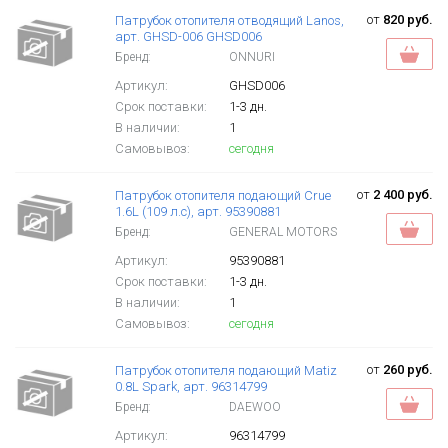
от
820 руб.
Патрубок отопителя отводящий Lanos,
арт. GHSD-006 GHSD006
Бренд:
ONNURI
Артикул:
GHSD006
Срок поставки:
1-3 дн.
В наличии:
1
Самовывоз:
сегодня
от
2 400 руб.
Патрубок отопителя подающий Crue
1.6L (109 л.с), арт. 95390881
Бренд:
GENERAL MOTORS
Артикул:
95390881
Срок поставки:
1-3 дн.
В наличии:
1
Самовывоз:
сегодня
от
260 руб.
Патрубок отопителя подающий Matiz
0.8L Spark, арт. 96314799
Бренд:
DAEWOO
Артикул:
96314799