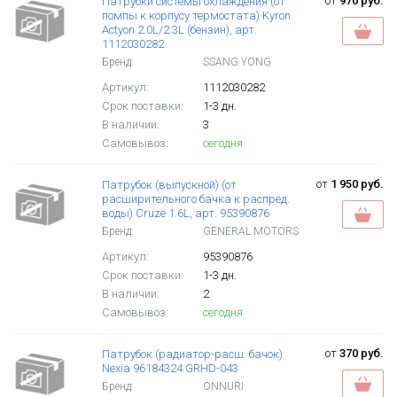
от
970 руб.
Патрубки системы охлаждения (от
помпы к корпусу термостата) Kyron
Actyon 2.0L/2.3L (бензин), арт.
1112030282
Бренд:
SSANG YONG
Артикул:
1112030282
Срок поставки:
1-3 дн.
В наличии:
3
Самовывоз:
сегодня
от
1 950 руб.
Патрубок (выпускной) (от
расширительного бачка к распред.
воды) Cruze 1.6L, арт. 95390876
Бренд:
GENERAL MOTORS
Артикул:
95390876
Срок поставки:
1-3 дн.
В наличии:
2
Самовывоз:
сегодня
от
370 руб.
Патрубок (радиатор-расш. бачок)
Nexia 96184324 GRHD-043
Бренд:
ONNURI