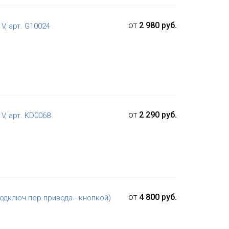
от
2 980 руб.
V, арт. G10024
от
2 290 руб.
V, арт. KD0068
от
4 800 руб.
одключ.пер.привода - кнопкой)