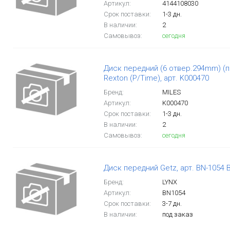
Артикул:
4144108030
Срок поставки:
1-3 дн.
В наличии:
2
Самовывоз:
сегодня
Диск передний (6 отвер.294mm) (п
Rexton (P/Time), арт. K000470
Бренд:
MILES
Артикул:
K000470
Срок поставки:
1-3 дн.
В наличии:
2
Самовывоз:
сегодня
Диск передний Getz, арт. BN-1054 
Бренд:
LYNX
Артикул:
BN1054
Срок поставки:
3-7 дн.
В наличии:
под заказ