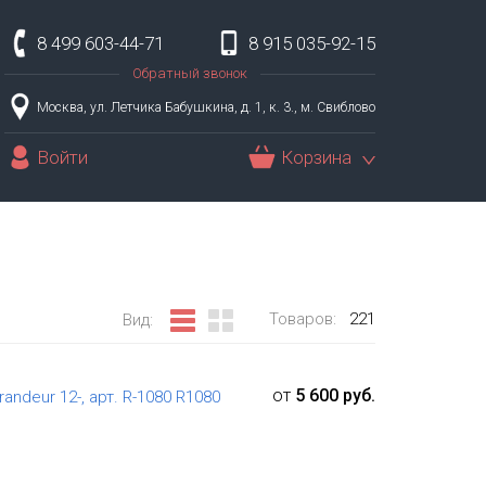
8 499 603-44-71
8 915 035-92-15
Обратный звонок
Москва, ул. Летчика Бабушкина, д. 1, к. 3., м. Свиблово
Войти
Корзина
Товаров:
221
Вид:
от
5 600 руб.
andeur 12-, арт. R-1080 R1080