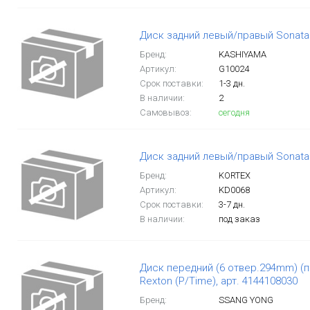
Диск задний левый/правый Sonata 
Бренд:
KASHIYAMA
Артикул:
G10024
Срок поставки:
1-3 дн.
В наличии:
2
Самовывоз:
сегодня
Диск задний левый/правый Sonata 
Бренд:
KORTEX
Артикул:
KD0068
Срок поставки:
3-7 дн.
В наличии:
под заказ
Диск передний (6 отвер.294mm) (п
Rexton (P/Time), арт. 4144108030
Бренд:
SSANG YONG