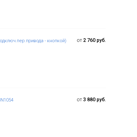
от
2 760 руб.
одключ.пер.привода - кнопкой)
от
3 880 руб.
BN1054