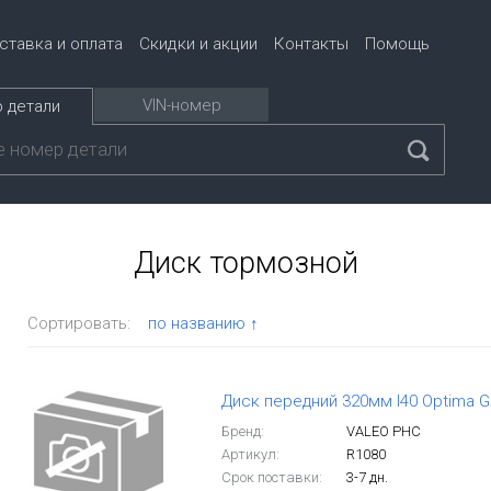
ставка и оплата
Скидки и акции
Контакты
Помощь
VIN-номер
 детали
Диск тормозной
Сортировать:
по названию ↑
Диск передний 320мм I40 Optima Gr
Бренд:
VALEO PHC
Артикул:
R1080
Срок поставки:
3-7 дн.