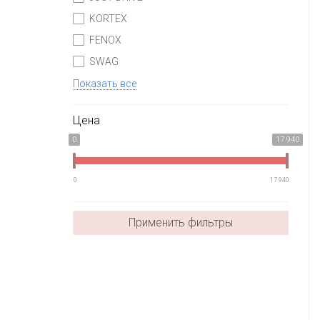
KORTEX
FENOX
SWAG
Показать все
Цена
0
17 940
0
17 940
Применить фильтры