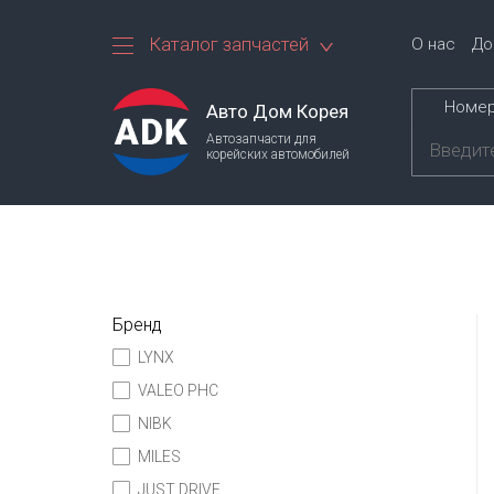
Каталог запчастей
О нас
До
Номер
Авто Дом Корея
Автозапчасти для
корейских автомобилей
Бренд
LYNX
VALEO PHC
NIBK
MILES
JUST DRIVE