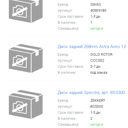
Бренд:
SWAG
Артикул:
40939185
Срок поставки:
1-3 дн.
В наличии:
1
Самовывоз:
сегодня
Диск задний 268mm Astra Aveo 12- 
Бренд:
GOLD ROTOR
Артикул:
CCC032
Срок поставки:
3-7 дн.
В наличии:
под заказ
Диск задний Spectra, арт. BS5300
Бренд:
ZEKKERT
Артикул:
BS5300
Срок поставки:
1-3 дн.
В наличии:
2
Самовывоз:
сегодня