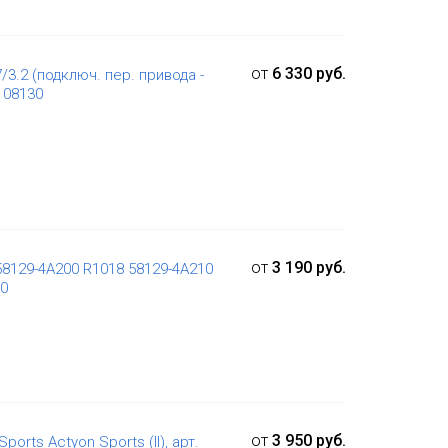
от
6 330 руб.
/3.2 (подключ. пер. привода -
108130
от
3 190 руб.
58129-4A200 R1018 58129-4A210
00
от
3 950 руб.
orts Actyon Sports (II), арт.