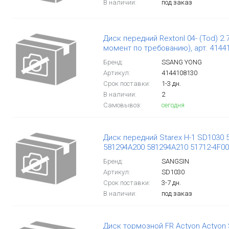
В наличии:
под заказ
Диск передний RextonI 04- (Tod) 2.7
момент по требованию), арт. 4144
Бренд:
SSANG YONG
Артикул:
4144108130
Срок поставки:
1-3 дн.
В наличии:
2
Самовывоз:
сегодня
Диск передний Starex H-1 SD1030 
581294A200 581294A210 51712-4F0
Бренд:
SANGSIN
Артикул:
SD1030
Срок поставки:
3-7 дн.
В наличии:
под заказ
Диск тормозной FR Actyon Actyon Sp