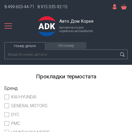
8 499 603-44-71
8 915 035-92-15
Авто Дом Корея
Автозапчасти для
корейских автомобилей
VIN-номер
Номер детали
Прокладки термостата
Бренд
KIA/HYUNDAI
GENERAL MOTORS
DYC
PMC