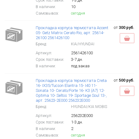
Срок поставки:
1-3 дн.
В наличии:
10
Самовывоз:
сегодня
от
300 руб.
Прокладка корпуса термостата Accent
05- Getz Matrix Cerato Rio, арт. 25614-
26100 2561426100
Бренд:
KIA/HYUNDAI
Артикул:
2561426100
Срок поставки:
3-7 дн.
В наличии:
под заказ
от
500 руб.
Прокладка корпуса термостата Creta
16- IX35/Tucson Elantra 15- I40 11-
Sonata 10- Cerato/Forte 16- K3 (A7) 12-
Optima 10- Seltos 19- Sportage Soul 13-,
арт. 25623-2E000 256232E000
Бренд:
HYUNDAI/KIA MOBIS
Артикул:
256232E000
Срок поставки:
1-3 дн.
В наличии:
2
Самовывоз:
сегодня