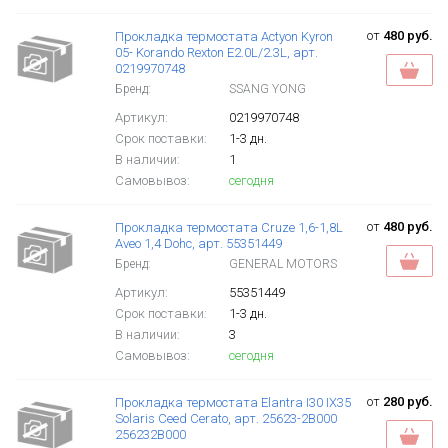
от
480 руб.
Прокладка термостата Actyon Kyron
05- Korando Rexton E2.0L/2.3L, арт.
0219970748
Бренд:
SSANG YONG
Артикул:
0219970748
Срок поставки:
1-3 дн.
В наличии:
1
Самовывоз:
сегодня
от
480 руб.
Прокладка термостата Cruze 1,6-1,8L
Aveo 1,4 Dohc, арт. 55351449
Бренд:
GENERAL MOTORS
Артикул:
55351449
Срок поставки:
1-3 дн.
В наличии:
3
Самовывоз:
сегодня
от
280 руб.
Прокладка термостата Elantra I30 IX35
Solaris Ceed Cerato, арт. 25623-2B000
256232B000