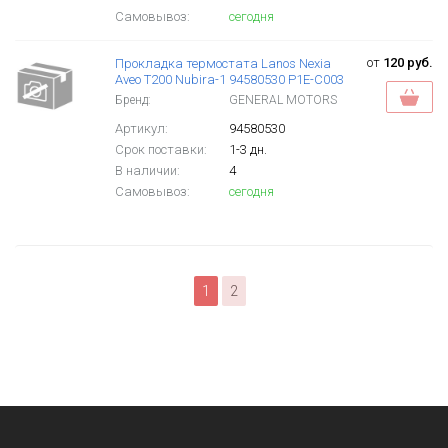
Самовывоз:
сегодня
от
120 руб.
Прокладка термостата Lanos Nexia
Aveo T200 Nubira-1 94580530 P1E-C003
Бренд:
GENERAL MOTORS
Артикул:
94580530
Срок поставки:
1-3 дн.
В наличии:
4
Самовывоз:
сегодня
1
2