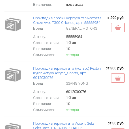
В наличии:
под заказ
от
290 руб.
Прокладка пробки корпуса термостата
Cruze Aveo T300 Orlando, арт. 55555984
Бренд:
GENERAL MOTORS
Артикул:
55555984
Срок поставки:
1-3 дн.
В наличии:
10
Самовывоз:
сегодня
от
300 руб.
Прокладка термостата (кольцо) Rexton
Kyron Actyon Actyon_Sports, арт.
6012030076
Бренд:
SSANG YONG
Артикул:
6012030076
Срок поставки:
1-3 дн.
В наличии:
10
Самовывоз:
сегодня
от
50 руб.
Прокладка термостата Accent Getz
Sohs, арт. P1J-A006 P1JA006