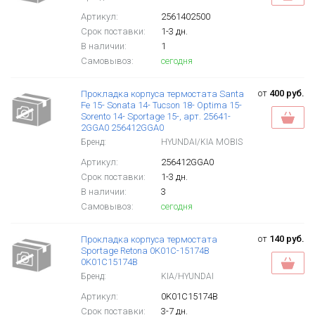
Артикул:
2561402500
Срок поставки:
1-3 дн.
В наличии:
1
Самовывоз:
сегодня
от
400 руб.
Прокладка корпуса термостата Santa
Fe 15- Sonata 14- Tucson 18- Optima 15-
Sorento 14- Sportage 15-, арт. 25641-
2GGA0 256412GGA0
Бренд:
HYUNDAI/KIA MOBIS
Артикул:
256412GGA0
Срок поставки:
1-3 дн.
В наличии:
3
Самовывоз:
сегодня
от
140 руб.
Прокладка корпуса термостата
Sportage Retona 0K01C-15174B
0K01C15174B
Бренд:
KIA/HYUNDAI
Артикул:
0K01C15174B
Срок поставки:
3-7 дн.