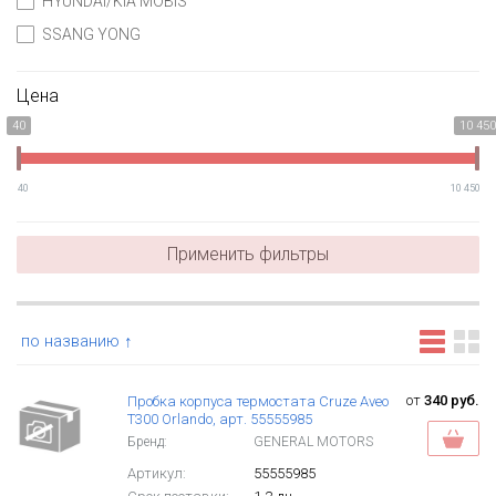
HYUNDAI/KIA MOBIS
SSANG YONG
Цена
40
10 450
40
10 450
Применить фильтры
по названию ↑
от
340 руб.
Пробка корпуса термостата Cruze Aveo
T300 Orlando, арт. 55555985
Бренд:
GENERAL MOTORS
Артикул:
55555985