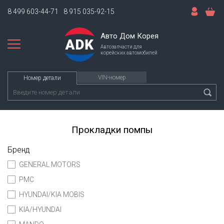
8 499 603-44-71
8 915 035-92-15
Авто Дом Корея
Автозапчасти для
корейских автомобилей
VIN-номер
Номер детали
Прокладки помпы
Бренд
GENERAL MOTORS
PMC
HYUNDAI/KIA MOBIS
KIA/HYUNDAI