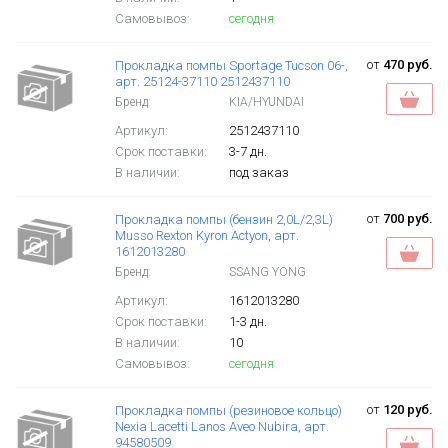
Самовывоз:
сегодня
от
470 руб.
Прокладка помпы Sportage Tucson 06-,
арт. 25124-37110 2512437110
Бренд:
KIA/HYUNDAI
Артикул:
2512437110
Срок поставки:
3-7 дн.
В наличии:
под заказ
от
700 руб.
Прокладка помпы (бензин 2,0L/2,3L)
Musso Rexton Kyron Actyon, арт.
1612013280
Бренд:
SSANG YONG
Артикул:
1612013280
Срок поставки:
1-3 дн.
В наличии:
10
Самовывоз:
сегодня
от
120 руб.
Прокладка помпы (резиновое кольцо)
Nexia Lacetti Lanos Aveo Nubira, арт.
94580509