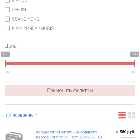
MANDO
REEJIN
SSANG YONG
KIA/HYUNDAI/MOBIS
Цена
100
700
100
700
Применить фильтры
по названию ↑
от
580 руб.
Кольцо уплотнительное водяного
насоса Sorento 09-, арт. 25462-2F000