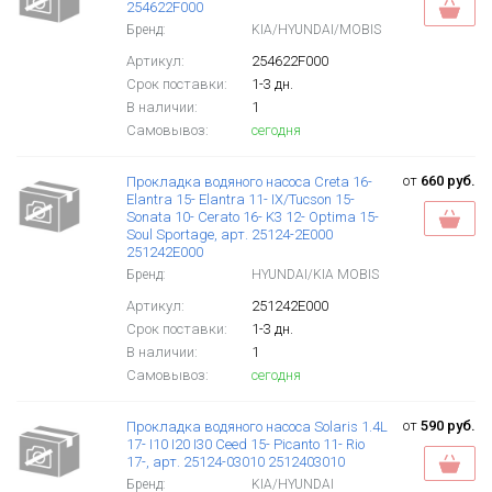
254622F000
Бренд:
KIA/HYUNDAI/MOBIS
Артикул:
254622F000
Срок поставки:
1-3 дн.
В наличии:
1
Самовывоз:
сегодня
от
660 руб.
Прокладка водяного насоса Creta 16-
Elantra 15- Elantra 11- IX/Tucson 15-
Sonata 10- Cerato 16- K3 12- Optima 15-
Soul Sportage, арт. 25124-2E000
251242E000
Бренд:
HYUNDAI/KIA MOBIS
Артикул:
251242E000
Срок поставки:
1-3 дн.
В наличии:
1
Самовывоз:
сегодня
от
590 руб.
Прокладка водяного насоса Solaris 1.4L
17- I10 I20 I30 Ceed 15- Picanto 11- Rio
17-, арт. 25124-03010 2512403010
Бренд:
KIA/HYUNDAI