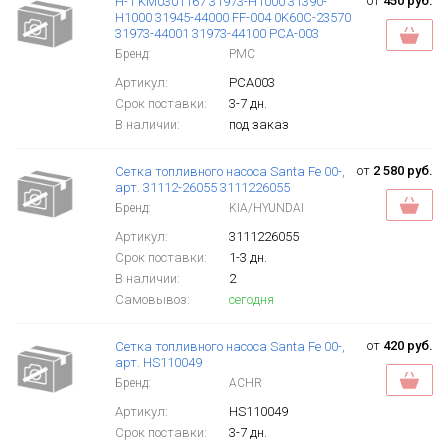
от
450 руб.
H-1 KM0301167 31973-H1000 31390-
H1000 31945-44000 FF-004 0K60C-23570
31973-44001 31973-44100 PCA-003
Бренд:
PMC
Артикул:
PCA003
Срок поставки:
3-7 дн.
В наличии:
под заказ
от
2 580 руб.
Сетка топливного насоса Santa Fe 00-,
арт. 31112-26055 3111226055
Бренд:
KIA/HYUNDAI
Артикул:
3111226055
Срок поставки:
1-3 дн.
В наличии:
2
Самовывоз:
сегодня
от
420 руб.
Сетка топливного насоса Santa Fe 00-,
арт. HS110049
Бренд:
ACHR
Артикул:
HS110049
Срок поставки:
3-7 дн.