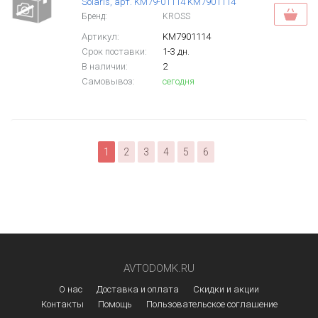
Solaris, арт. KM79-01114 KM7901114
Бренд:
KROSS
Артикул:
KM7901114
Срок поставки:
1-3 дн.
В наличии:
2
Самовывоз:
сегодня
1
2
3
4
5
6
AVTODOMK.RU
О нас
Доставка и оплата
Скидки и акции
Контакты
Помощь
Пользовательское соглашение