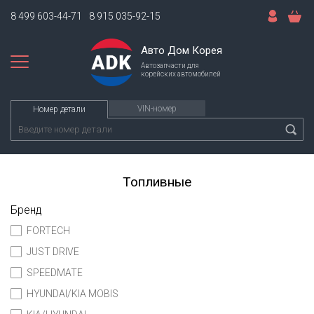
8 499 603-44-71
8 915 035-92-15
Авто Дом Корея
Автозапчасти для
корейских автомобилей
VIN-номер
Номер детали
Топливные
Бренд
FORTECH
JUST DRIVE
SPEEDMATE
HYUNDAI/KIA MOBIS