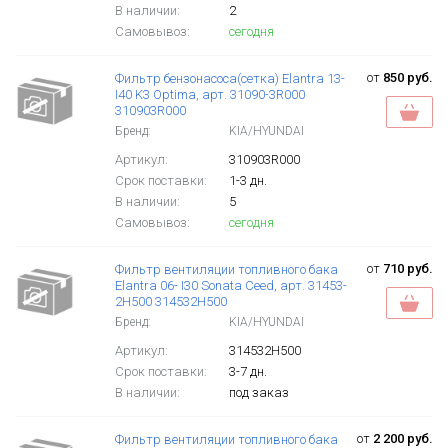
В наличии:
2
Самовывоз:
сегодня
от
850 руб.
Фильтр бензонасоса(сетка) Elantra 13-
I40 K3 Optima, арт. 31090-3R000
310903R000
Бренд:
KIA/HYUNDAI
Артикул:
310903R000
Срок поставки:
1-3 дн.
В наличии:
5
Самовывоз:
сегодня
от
710 руб.
Фильтр вентиляции топливного бака
Elantra 06- I30 Sonata Ceed, арт. 31453-
2H500 314532H500
Бренд:
KIA/HYUNDAI
Артикул:
314532H500
Срок поставки:
3-7 дн.
В наличии:
под заказ
от
2 200 руб.
Фильтр вентиляции топливного бака