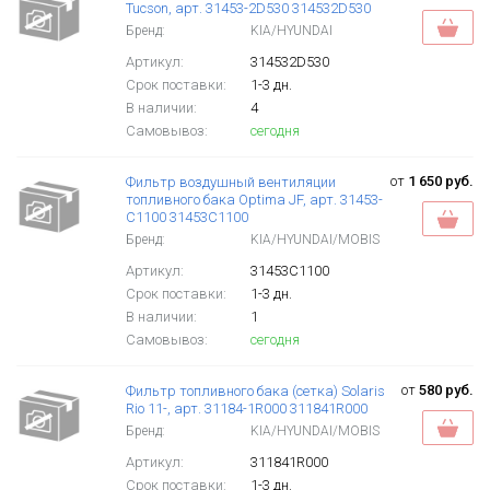
Tucson, арт. 31453-2D530 314532D530
Бренд:
KIA/HYUNDAI
Артикул:
314532D530
Срок поставки:
1-3 дн.
В наличии:
4
Самовывоз:
сегодня
от
1 650 руб.
Фильтр воздушный вентиляции
топливного бака Optima JF, арт. 31453-
C1100 31453C1100
Бренд:
KIA/HYUNDAI/MOBIS
Артикул:
31453C1100
Срок поставки:
1-3 дн.
В наличии:
1
Самовывоз:
сегодня
от
580 руб.
Фильтр топливного бака (сетка) Solaris
Rio 11-, арт. 31184-1R000 311841R000
Бренд:
KIA/HYUNDAI/MOBIS
Артикул:
311841R000
Срок поставки:
1-3 дн.