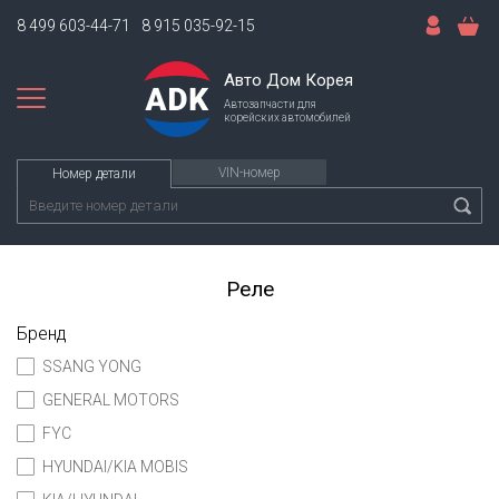
8 499 603-44-71
8 915 035-92-15
Авто Дом Корея
Автозапчасти для
корейских автомобилей
VIN-номер
Номер детали
Реле
Бренд
SSANG YONG
GENERAL MOTORS
FYC
HYUNDAI/KIA MOBIS