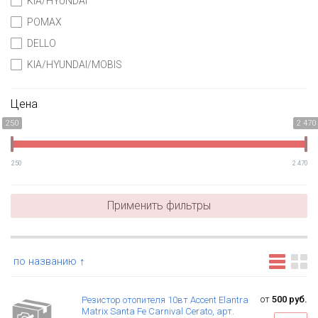
KIA/HYUNDAI
POMAX
DELLO
KIA/HYUNDAI/MOBIS
Цена
250
2 470
250
2 470
Применить фильтры
по названию ↑
от
500 руб.
Резистор отопителя 10вт Accent Elantra
Matrix Santa Fe Carnival Cerato, арт.