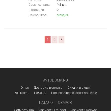
Срок поставки:
1-3 дн.
В наличии:
2
Самовывоз:
сегодня
1
2
3
AVTODOMK.RU
О нас
Доставка и оплата
Скидки и акции
Контакты
Помощь
Пользовательское соглашение
КАТАЛОГ ТОВАРОВ
Запчасти KIA
Запчасти Hyundai
Запчасти Daewoo