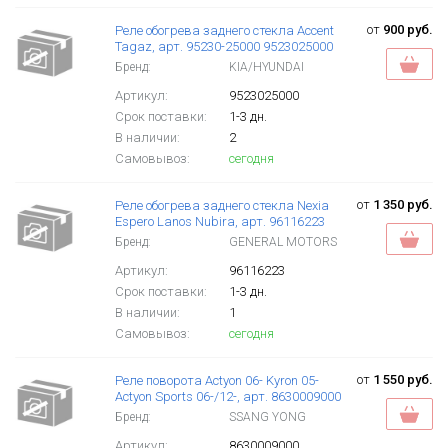
от
900 руб.
Реле обогрева заднего стекла Accent
Tagaz, арт. 95230-25000 9523025000
Бренд:
KIA/HYUNDAI
Артикул:
9523025000
Срок поставки:
1-3 дн.
В наличии:
2
Самовывоз:
сегодня
от
1 350 руб.
Реле обогрева заднего стекла Nexia
Espero Lanos Nubira, арт. 96116223
Бренд:
GENERAL MOTORS
Артикул:
96116223
Срок поставки:
1-3 дн.
В наличии:
1
Самовывоз:
сегодня
от
1 550 руб.
Реле поворота Actyon 06- Kyron 05-
Actyon Sports 06-/12-, арт. 8630009000
Бренд:
SSANG YONG
Артикул:
8630009000