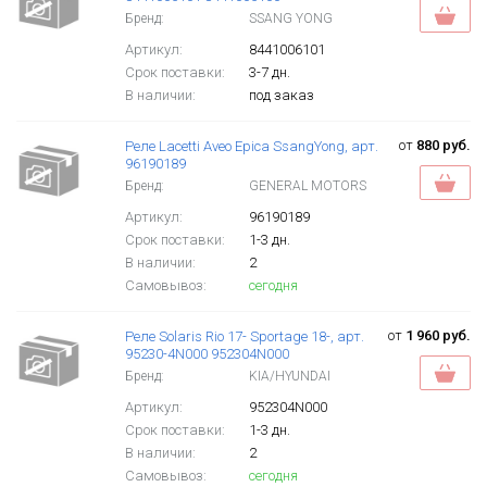
Бренд:
SSANG YONG
Артикул:
8441006101
Срок поставки:
3-7 дн.
В наличии:
под заказ
от
880 руб.
Реле Lacetti Aveo Epica SsangYong, арт.
96190189
Бренд:
GENERAL MOTORS
Артикул:
96190189
Срок поставки:
1-3 дн.
В наличии:
2
Самовывоз:
сегодня
от
1 960 руб.
Реле Solaris Rio 17- Sportage 18-, арт.
95230-4N000 952304N000
Бренд:
KIA/HYUNDAI
Артикул:
952304N000
Срок поставки:
1-3 дн.
В наличии:
2
Самовывоз:
сегодня