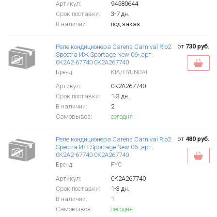
Артикул:
94580644
Срок поставки:
3-7 дн.
В наличии:
под заказ
от
730 руб.
Реле кондиционера Carens Carnival Rio2
Spectra ИЖ Sportage New 06-,арт.
0K2A2-67740 0K2A267740
Бренд:
KIA/HYUNDAI
Артикул:
0K2A267740
Срок поставки:
1-3 дн.
В наличии:
2
Самовывоз:
сегодня
от
480 руб.
Реле кондиционера Carens Carnival Rio2
Spectra ИЖ Sportage New 06-,арт.
0K2A2-67740 0K2A267740
Бренд:
FYC
Артикул:
0K2A267740
Срок поставки:
1-3 дн.
В наличии:
1
Самовывоз:
сегодня