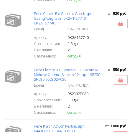
от
820 руб.
Реле Cerato Rio Spectra Sportage
SsangYong, арт. 0K2A1-67740
0K2A167740
Бренд:
KIA/HYUNDAI
Артикул:
0K2A167740
Срок поставки:
1-3 дн.
В наличии:
2
Самовывоз:
сегодня
от
550 руб.
Реле Elantra 11- Genesis 13- Cerato K3
Mohave Optima Sorento 12-, арт. 95230-
2P030 952302P030
Бренд:
KIA/HYUNDAI
Артикул:
952302P030
Срок поставки:
1-3 дн.
В наличии:
2
Самовывоз:
сегодня
от
1 000 руб.
Реле Kyron Actyon Rexton, арт.
8441006101 8441006100