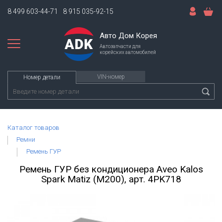
8 499 603-44-71
8 915 035-92-15
Авто Дом Корея
Автозапчасти для
корейских автомобилей
VIN-номер
Номер детали
Каталог товаров
Ремни
Ремень ГУР
Ремень ГУР без кондиционера Aveo Kalos
Spark Matiz (M200), арт. 4PK718