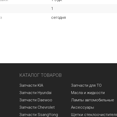
1
з
сегодня
КАТАЛОГ ТОВАРОВ
Запчасти KIA
Запчасти для ТО
Запчасти Hyundai
Масла и жидкости
Запчасти Daewoo
Лампы автомобильные
Запчасти Chevrolet
Аксессуары
Запчасти SsangYong
Щетки стеклоочистител