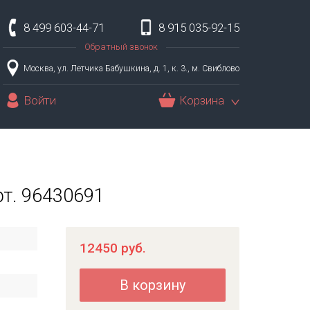
8 499 603-44-71
8 915 035-92-15
Обратный звонок
Москва, ул. Летчика Бабушкина, д. 1, к. 3., м. Свиблово
Войти
Корзина
рт. 96430691
12450
руб.
В корзину