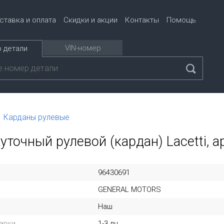
ставка и оплата
Скидки и акции
Контакты
Помощь
VIN-номер
 детали
Карданы рулевые
точный рулевой (кардан) Lacetti, а
96430691
GENERAL MOTORS
Наш
авки
1-3 дн.