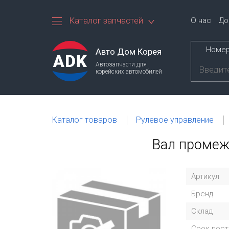
Каталог запчастей
О нас
До
Номер
Авто Дом Корея
Автозапчасти для
корейских автомобилей
Каталог товаров
Рулевое управление
Вал промежу
Артикул
Бренд
Склад
Срок пост