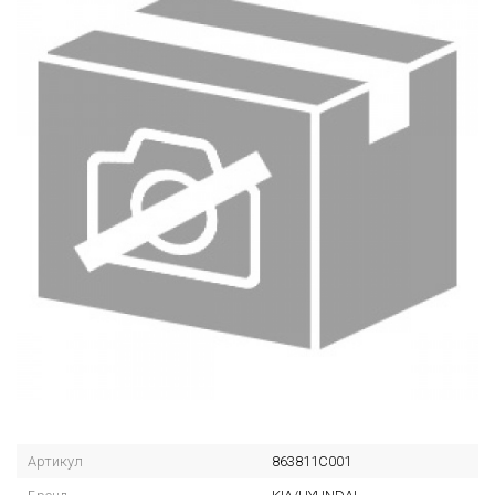
Артикул
863811C001