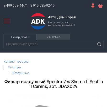
8 499 603-44-71
8 915 035-92-15
Авто Дом Корея
Автозапчасти для
корейских автомобилей
VIN-номер
Номер детали
Каталог товаров
Фильтра
Воздушные
Фильтр воздушный Spectra Иж Shuma II Sephia
II Carens, арт. JDAX029