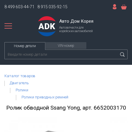
8 499 603-44-71
8 915 035-92-15
Авто Дом Корея
Автозапчасти для
корейских автомобилей
VIN-номер
Номер детали
Каталог товаров
Двигатель
Ролики
Ролики приводных ремней
Ролик обводной Ssang Yong, арт. 6652003170