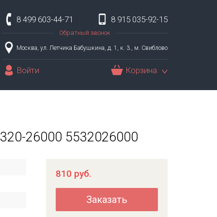
8 499 603-44-71
8 915 035-92-15
Обратный звонок
Москва, ул. Летчика Бабушкина, д. 1, к. 3., м. Свиблово
Войти
Корзина
55320-26000 5532026000
810
руб.
Заказать