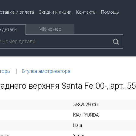
ставка и оплата
Скидки и акции
Контакты
Помощь
VIN-номер
 детали
торы
Втулка амотризатора
аднего верхняя Santa Fe 00-, арт. 
5532026000
KIA/HYUNDAI
Наш
авки
3-7 дн.