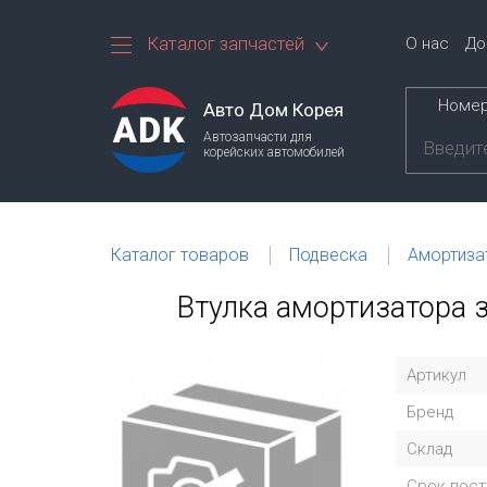
Каталог запчастей
О нас
До
Номер
Авто Дом Корея
Автозапчасти для
корейских автомобилей
Каталог товаров
Подвеска
Амортиза
Втулка амортизатора з
Артикул
Бренд
Склад
Срок пост