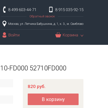
8 499 603-44-71
8 915 035-92-15
Обратный звонок
Москва, ул. Летчика Бабушкина, д. 1, к. 3., м. Свиблово
Войти
Корзина
2710-FD000 52710FD000
820
руб.
В корзину