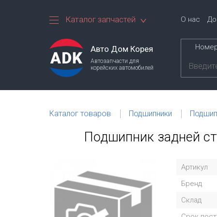
Каталог запчастей
О нас
До
Номер
Авто Дом Корея
Автозапчасти для
корейских автомобилей
Каталог товаров
Подшипники
Подшип
Подшипник задней сту
Артикул
Бренд
Склад
Срок пост