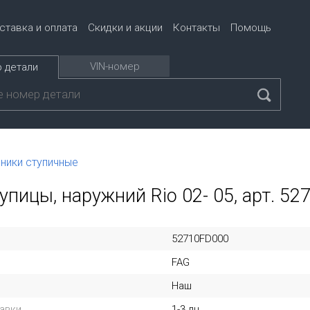
ставка и оплата
Скидки и акции
Контакты
Помощь
VIN-номер
 детали
ники ступичные
пицы, наружний Rio 02- 05, арт. 5
52710FD000
FAG
Наш
авки
1-3 дн.