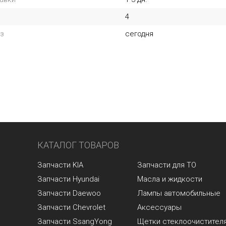
4
з
сегодня
КАТАЛОГ ТОВАРОВ
Запчасти KIA
Запчасти для ТО
Запчасти Hyundai
Масла и жидкости
Запчасти Daewoo
Лампы автомобильные
Запчасти Chevrolet
Аксессуары
Запчасти SsangYong
Щетки стеклоочистител