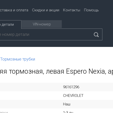
ставка и оплата
Скидки и акции
Контакты
Помощь
VIN-номер
 детали
Тормозные трубки
яя тормозная, левая Espero Nexia, а
96161296
CHEVROLET
Наш
авки
1-3 дн.