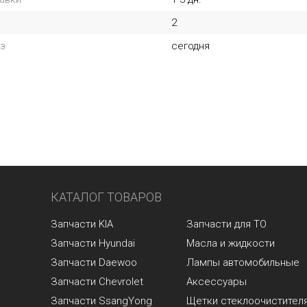
2
з
сегодня
КАТАЛОГ ТОВАРОВ
Запчасти KIA
Запчасти для ТО
Запчасти Hyundai
Масла и жидкости
Запчасти Daewoo
Лампы автомобильные
Запчасти Chevrolet
Аксессуары
Запчасти SsangYong
Щетки стеклоочистител