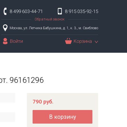
8 499 603-44-71
8 915 035-92-15
Обратный звонок
Москва, ул. Летчика Бабушкина, д. 1, к. 3., м. Свиблово
Войти
Корзина
рт. 96161296
790
руб.
В корзину