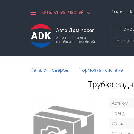
Каталог запчастей
О нас
До
Номер
Авто Дом Корея
Автозапчасти для
корейских автомобилей
Каталог товаров
Тормозная система
Трубка задн
Артикул
Бренд
Склад
Срок пост