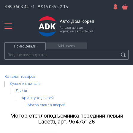
8 499 603-44-71
8 915 035-92-15
Авто Дом Корея
Автозапчасти для
корейских автомобилей
VIN-номер
Номер детали
Каталог товаров
Кузовные детали
Двери
Арматура дверей
Мотор стекла дверей
Мотор стеклоподъемника передний левый
Lacetti, арт. 96475128