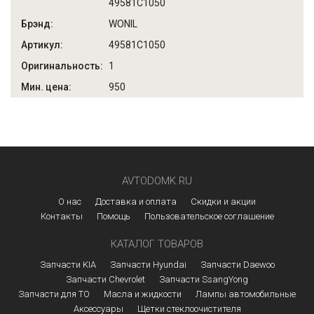
49581C1050
WONIL
49581C1050
1
950
AVTODOMK.RU
О нас
Доставка и оплата
Скидки и акции
Контакты
Помощь
Пользовательское соглашение
КАТАЛОГ ТОВАРОВ
Запчасти KIA
Запчасти Hyundai
Запчасти Daewoo
Запчасти Chevrolet
Запчасти SsangYong
Запчасти для ТО
Масла и жидкости
Лампы автомобильные
Аксессуары
Щетки стеклоочистителя