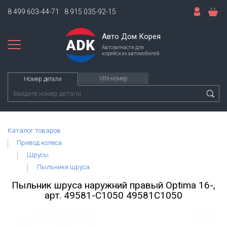
8 499 603-44-71
8 915 035-92-15
Авто Дом Корея
Автозапчасти для
корейских автомобилей
VIN-номер
Номер детали
Каталог товаров
Привод колеса
Шрусы
Пыльники шруса
Пыльник шруса наружний правый Optima 16-,
арт. 49581-C1050 49581C1050