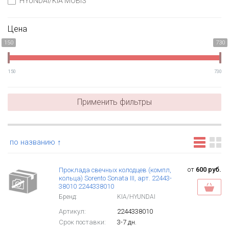
HYUNDAI/KIA MOBIS
Цена
150
730
150
730
Применить фильтры
по названию ↑
от
600 руб.
Проклада свечных колодцев (компл,
кольца) Sorento Sonata III, арт. 22443-
38010 2244338010
Бренд:
KIA/HYUNDAI
Артикул:
2244338010
Срок поставки:
3-7 дн.