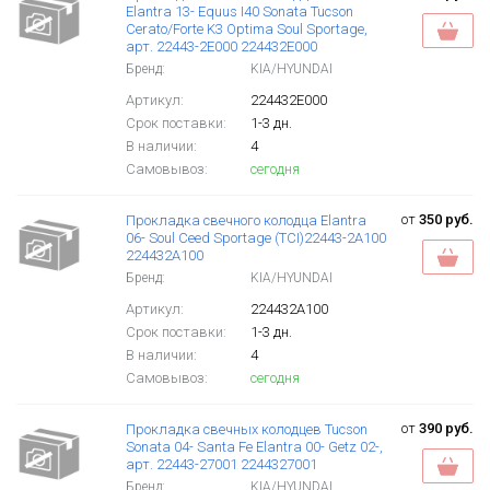
Elantra 13- Equus I40 Sonata Tucson
Cerato/Forte K3 Optima Soul Sportage,
арт. 22443-2E000 224432E000
Бренд:
KIA/HYUNDAI
Артикул:
224432E000
Срок поставки:
1-3 дн.
В наличии:
4
Самовывоз:
сегодня
от
350 руб.
Прокладка свечного колодца Elantra
06- Soul Ceed Sportage (TCI)22443-2A100
224432A100
Бренд:
KIA/HYUNDAI
Артикул:
224432A100
Срок поставки:
1-3 дн.
В наличии:
4
Самовывоз:
сегодня
от
390 руб.
Прокладка свечных колодцев Tucson
Sonata 04- Santa Fe Elantra 00- Getz 02-,
арт. 22443-27001 2244327001
Бренд:
KIA/HYUNDAI