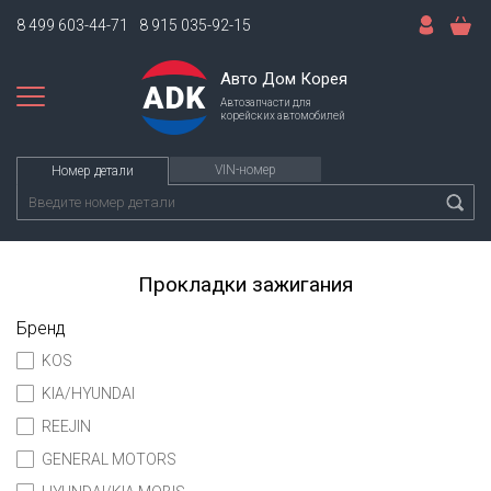
8 499 603-44-71
8 915 035-92-15
Авто Дом Корея
Автозапчасти для
корейских автомобилей
VIN-номер
Номер детали
Прокладки зажигания
Бренд
KOS
KIA/HYUNDAI
REEJIN
GENERAL MOTORS