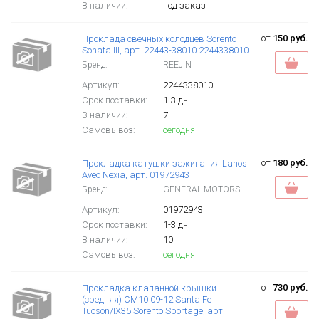
В наличии:
под заказ
от
150 руб.
Проклада свечных колодцев Sorento
Sonata III, арт. 22443-38010 2244338010
Бренд:
REEJIN
Артикул:
2244338010
Срок поставки:
1-3 дн.
В наличии:
7
Самовывоз:
сегодня
от
180 руб.
Прокладка катушки зажигания Lanos
Aveo Nexia, арт. 01972943
Бренд:
GENERAL MOTORS
Артикул:
01972943
Срок поставки:
1-3 дн.
В наличии:
10
Самовывоз:
сегодня
от
730 руб.
Прокладка клапанной крышки
(средняя) CM10 09-12 Santa Fe
Tucson/IX35 Sorento Sportage, арт.