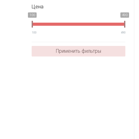
Цена
100
490
100
490
Применить фильтры