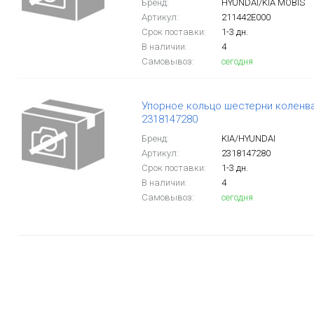
Бренд:
HYUNDAI/KIA MOBIS
Артикул:
211442E000
Срок поставки:
1-3 дн.
В наличии:
4
Самовывоз:
сегодня
Упорное кольцо шестерни коленвал
2318147280
Бренд:
KIA/HYUNDAI
Артикул:
2318147280
Срок поставки:
1-3 дн.
В наличии:
4
Самовывоз:
сегодня