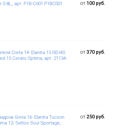
от
100 руб.
0.8L,, арт. P1B-C001 P1BC001
от
370 руб.
я Creta 14- Elantra 15 I30 I40
ed 15 Cerato Optima, арт. 21134-
от
250 руб.
дров Greta 16- Elantra Tucson
tima 12- Seltos Soul Sportage,