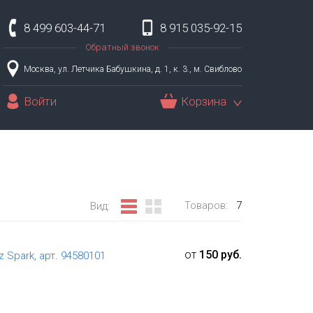
8 499 603-44-71
8 915 035-92-15
Обратный звонок
Москва, ул. Летчика Бабушкина, д. 1, к. 3., м. Свиблово
Войти
Корзина
Товаров:
7
Вид:
от
150 руб.
 Spark, арт. 94580101