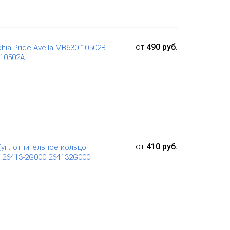
от
490 руб.
a Pride Avella MB630-10502B
10502A
от
410 руб.
(уплотнительное кольцо
т.26413-2G000 264132G000