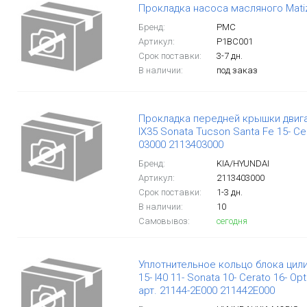
Прокладка насоса масляного Matiz 
Бренд:
PMC
Артикул:
P1BC001
Срок поставки:
3-7 дн.
В наличии:
под заказ
Прокладка передней крышки двигател
IX35 Sonata Tucson Santa Fe 15- Ce
03000 2113403000
Бренд:
KIA/HYUNDAI
Артикул:
2113403000
Срок поставки:
1-3 дн.
В наличии:
10
Самовывоз:
сегодня
Уплотнительное кольцо блока цилин
15- I40 11- Sonata 10- Cerato 16- Op
арт. 21144-2E000 211442E000