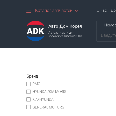
Каталог запчастей
О нас
До
Номер
Авто Дом Корея
Автозапчасти для
корейских автомобилей
Бренд
PMC
HYUNDAI/KIA MOBIS
KIA/HYUNDAI
GENERAL MOTORS