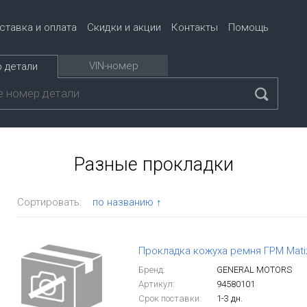
ставка и оплата
Скидки и акции
Контакты
Помощь
VIN-номер
 детали
Разные прокладки
Сортировать:
по названию ↑
Прокладка кожуха ремня ГРМ Matiz
Бренд:
GENERAL MOTORS
Артикул:
94580101
Срок поставки:
1-3 дн.