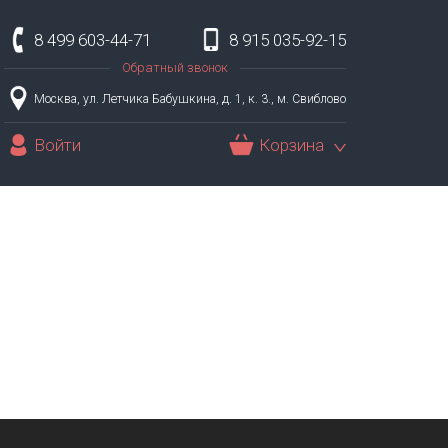
8 499 603-44-71
8 915 035-92-15
Обратный звонок
Москва, ул. Летчика Бабушкина, д. 1, к. 3., м. Свиблово
Войти
Корзина