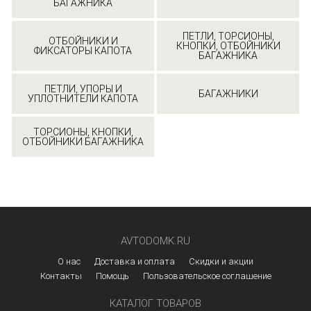
БАГАЖНИКА
ПЕТЛИ, ТОРСИОНЫ,
ОТБОЙНИКИ И
КНОПКИ, ОТБОЙНИКИ
ФИКСАТОРЫ КАПОТА
БАГАЖНИКА
ПЕТЛИ, УПОРЫ И
БАГАЖНИКИ
УПЛОТНИТЕЛИ КАПОТА
ТОРСИОНЫ, КНОПКИ,
ОТБОЙНИКИ БАГАЖНИКА
AVTODOMK.RU
О нас
Доставка и оплата
Скидки и акции
Контакты
Помощь
Пользовательское соглашение
КАТАЛОГ ТОВАРОВ